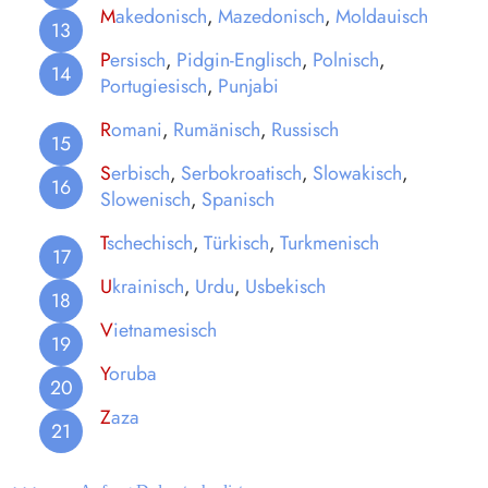
M
akedonisch
,
Mazedonisch
,
Moldauisch
P
ersisch
,
Pidgin-Englisch
,
Polnisch
,
Portugiesisch
,
Punjabi
R
omani
,
Rumänisch
,
Russisch
S
erbisch
,
Serbokroatisch
,
Slowakisch
,
Slowenisch
,
Spanisch
T
schechisch
,
Türkisch
,
Turkmenisch
U
krainisch
,
Urdu
,
Usbekisch
V
ietnamesisch
Y
oruba
Z
aza