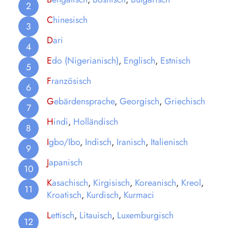
C
hinesisch
D
ari
E
do (Nigerianisch)
,
Englisch
,
Estnisch
F
ranzösisch
G
ebärdensprache
,
Georgisch
,
Griechisch
H
indi
,
Holländisch
I
gbo/Ibo
,
Indisch
,
Iranisch
,
Italienisch
J
apanisch
K
asachisch
,
Kirgisisch
,
Koreanisch
,
Kreol
,
Kroatisch
,
Kurdisch
,
Kurmaci
L
ettisch
,
Litauisch
,
Luxemburgisch