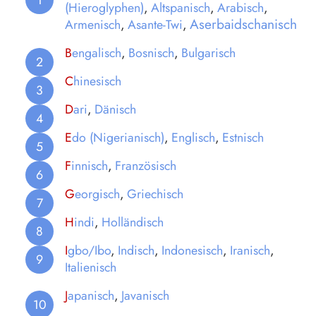
(Hieroglyphen)
,
Altspanisch
,
Arabisch
,
Aserbaidschanisch
Armenisch
,
Asante-Twi
,
B
engalisch
,
Bosnisch
,
Bulgarisch
C
hinesisch
D
ari
,
Dänisch
E
do (Nigerianisch)
,
Englisch
,
Estnisch
F
innisch
,
Französisch
G
eorgisch
,
Griechisch
H
indi
,
Holländisch
I
gbo/Ibo
,
Indisch
,
Indonesisch
,
Iranisch
,
Italienisch
J
apanisch
,
Javanisch