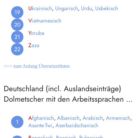
U
krainisch
,
Ungarisch
,
Urdu
,
Usbekisch
V
ietnamesisch
Y
oruba
Z
aza
>>> zum Anfang Übersetzerlisten
Deutschland (incl. Auslandseinträge)
Dolmetscher mit den Arbeitssprachen ...
A
fghanisch
,
Albanisch
,
Arabisch
,
Armenisch
,
Asante-Twi
,
Aserbaidschanisch
B
engalisch
,
Bosnisch
,
Bulgarisch