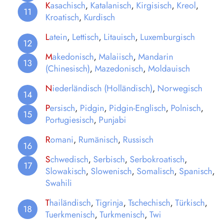
K
asachisch
,
Katalanisch
,
Kirgisisch
,
Kreol
,
Kroatisch
,
Kurdisch
L
atein
,
Lettisch
,
Litauisch
,
Luxemburgisch
M
akedonisch
,
Malaiisch
,
Mandarin
(Chinesisch)
,
Mazedonisch
,
Moldauisch
N
iederländisch (Holländisch)
,
Norwegisch
P
ersisch
,
Pidgin
,
Pidgin-Englisch
,
Polnisch
,
Portugiesisch
,
Punjabi
R
omani
,
Rumänisch
,
Russisch
S
chwedisch
,
Serbisch
,
Serbokroatisch
,
Slowakisch
,
Slowenisch
,
Somalisch
,
Spanisch
,
Swahili
T
hailändisch
,
Tigrinja
,
Tschechisch
,
Türkisch
,
Tuerkmenisch
,
Turkmenisch
,
Twi